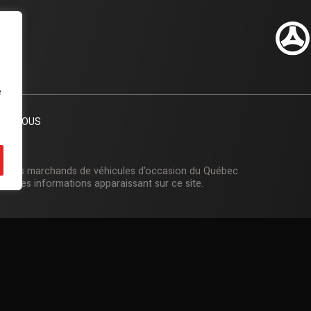
e
EZ-NOUS
on des marchands de véhicules d'occasion du Québec
et des informations apparaissant sur ce site.