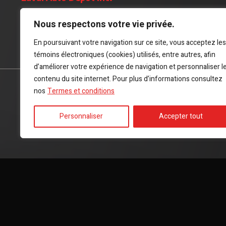
2998 boul Dagenais Ouest, Laval (Québec), H7P 1T1
Nous respectons votre vie privée.
En poursuivant votre navigation sur ce site, vous acceptez les
(450) 625-7333
témoins électroniques (cookies) utilisés, entre autres, afin
d’améliorer votre expérience de navigation et personnaliser l
contenu du site internet. Pour plus d’informations consultez
ACCUEIL
INVENTAIRE
CONSEILS
CONTACT
nos
Termes et conditions
Personnaliser
Accepter tout
Termes et conditions
| © Tous droits réservés 2026
Associati
AMVOQ ne se tient pas responsable du contenu, de la publicité 